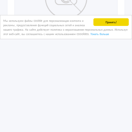
Мы используем файлы cookie для персонализации контента и
Принять!
рекламы, предоставления функций социальных сетей и анализа
нашего трафика. На сайте действует политика о неразглашении персональных данных. Используя
этот веб-сайт, вы соглашаетесь с нашим использованием coookies.
Узнать больше
Reel Cash Vault: Stop Losing When You
Can Earn!
07/08/2026
Подарю, отдам
Казахстан, Жезказган
51 868 тенге 〒