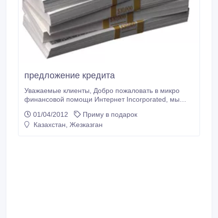
предложение кредита
Уважаемые клиенты, Добро пожаловать в микро
финансовой помощи Интернет Incorporated, мы
предлагаем частных, коммерческих и личных
01/04/2012
Приму в подарок
займов в пределах от $ 3000 до $ 100, 000, 000
Казахстан, Жезказган
долларов США. Заинтересованные лица должны
обратиться к нам по электронной почте кредитора:
Кларк Хуан, мы предлагаем кредит под 3% годовых,
отметим, что все письма должны быть направлены
на электронную почту: financialaidonline@gmail.