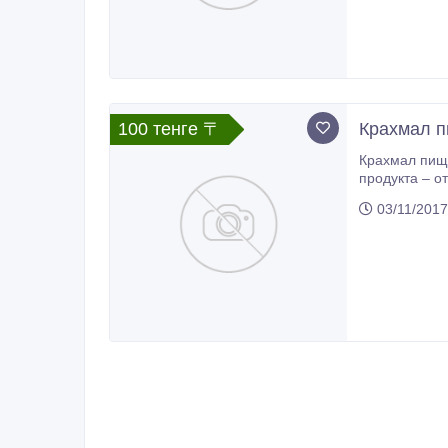
100 тенге 〒
Крахмал п
Крахмал пище
продукта – от 13%-14% П
03/11/2017