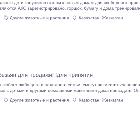
асные дети капуцинов готовы к новым домам для свободного приня
рировано, горшок, бумагу и дома тренировался и имеет все их выстрелы, здоровье и
ветеринар документы, они очень дружелюбны к детьми и другими домашним
3
Другие животные и растения
Казахстан, Жезказган
безьян для продажи! !для принятия
 и надежного семьи, смогут разместиться нашего ребенка капуцин Monkeys.Our младенцев
го соблюдайте все команды, которые мы обучили их. Свяжитесь с нами сейчас и вы никогда не
2
Другие животные и растения
Казахстан, Жезказган
алеете, эти дети.