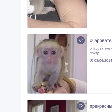
очаровате
очаровательный капуцин обезьяна
почту.
03/06/201
прекрасны