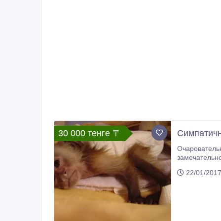
30 000 тенге 〒
Симпатич
Очаровательн
замечательно
22/01/201