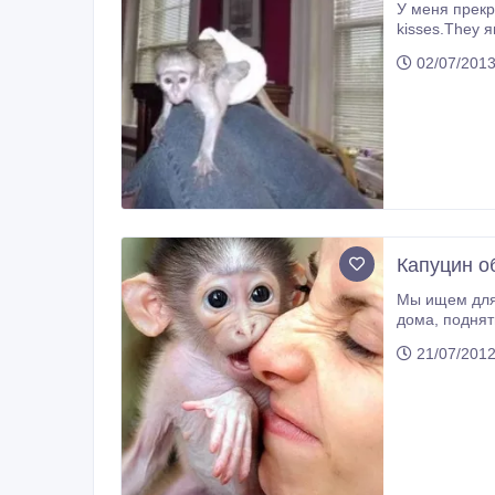
У меня прекр
kisses.They являются АКС зарегист
02/07/201
Капуцин о
Мы ищем для любого любящего
дома, поднятые с детьми и другими домашними животными дома проводить. Они в курсе всех инъекций. Наши дети имеют
хороший темперамент и стро
21/07/201
пож