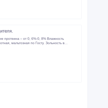
ителя.
е протеина – от 0, 6%-0, 8% Влажность
продукте -0, 04% Глюкозо-фруктозный сироп 42 – зольность 0, 02% Корма для птиц, КРС.