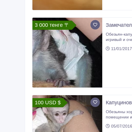
3 000 тенге 〒
Замечател
Обезьян-капуцинов. Лучшие обезьян
игривый и оч
11/01/2017
100 USD $
Капуцинов
Обезьяны хорошо обучены, прошли вакцинацию и очень игр
помещении и на улице, все документы имеются в наличии, контакт и
05/07/201