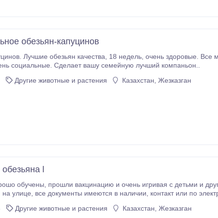
ьное обезьян-капуцинов
 качества, 18 недель, очень здоровые. Все медицинские записи доступны. Приветствуя,
ень социальные. Сделает вашу семейную лучший компаньон..
Другие животные и растения
Казахстан, Жезказган
 обезьяна l
ивая с детьми и другими домашними животными дома и в закрытом
ли по электронной почте для получения дополнительной
информации на tangerwingler@gmail.com.
6
Другие животные и растения
Казахстан, Жезказган