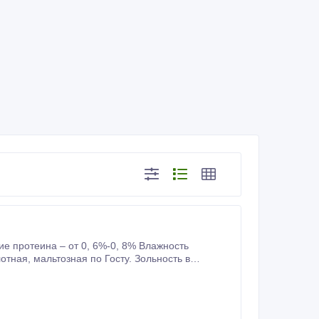
е протеина – от 0, 6%-0, 8% Влажность
продукте -0, 04% Глюкозо-фруктозный сироп 42 – зольность 0, 02% Корма для птиц, КРС.