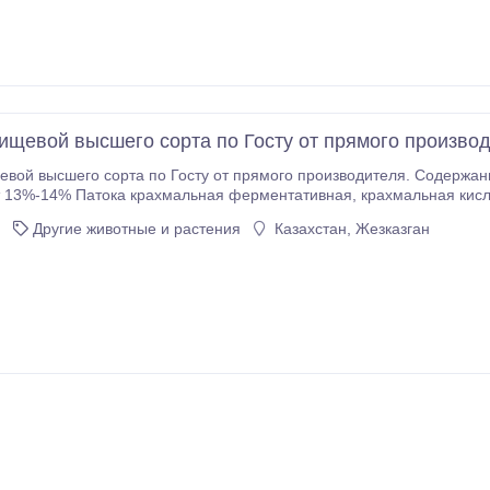
ищевой высшего сорта по Госту от прямого производ
вой высшего сорта по Госту от прямого производителя. Содержани
атока крахмальная ферментативная, крахмальная кислотная, мальтозная по Госту. Зольность в
Другие животные и растения
Казахстан, Жезказган