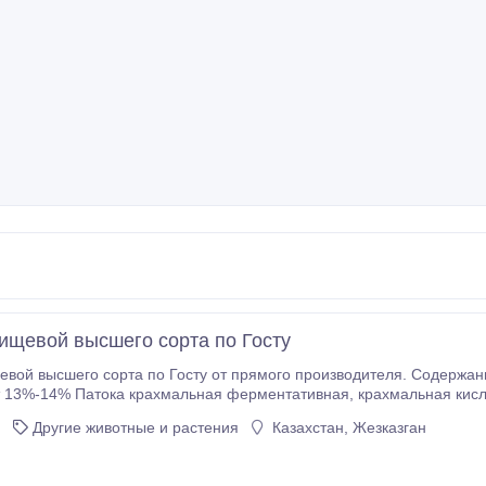
ищевой высшего сорта по Госту
вой высшего сорта по Госту от прямого производителя. Содержани
атока крахмальная ферментативная, крахмальная кислотная, мальтозная по Госту. Зольность в
Другие животные и растения
Казахстан, Жезказган