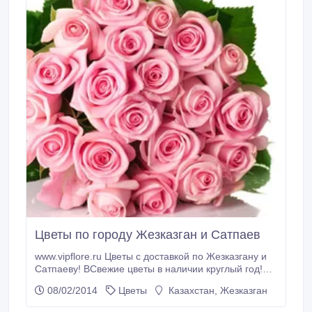
Цветы по городу Жезказган и Сатпаев
www.vipflore.ru Цветы с доставкой по Жезказгану и
Сатпаеву! ВСвежие цветы в наличии круглый год!
Самый лучший сервис доставки цветов!
08/02/2014
Цветы
Казахстан, Жезказган
www.vipflore.ru.